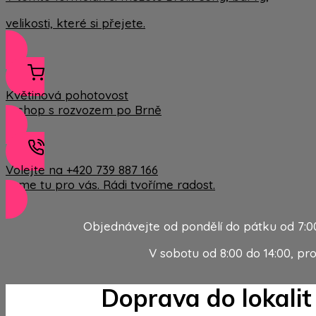
velikosti, které si přejete.
Květinová pohotovost
E-shop s rozvozem po Brně
Volejte na +420 739 887 166
Jsme tu pro vás. Rádi tvoříme radost.
Objednávejte od pondělí do pátku od 7:00 
V sobotu od 8:00 do 14:00, pro
Doprava do lokalit