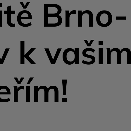
itě Brno-
v k vaši
eřím!