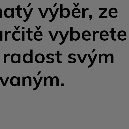
tý výběr, ze
určitě vyberete
 radost svým
ovaným.