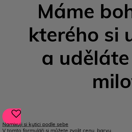
Máme boha
kterého si 
a uděláte
mil
Namixuji si kytici podle sebe
V tomto formuláři si můžete zvolit ceny, barvy,