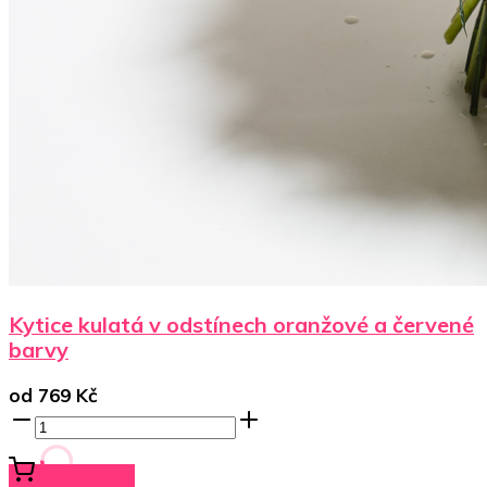
Kytice kulatá v odstínech oranžové a červené
barvy
od
769
Kč
Koupit