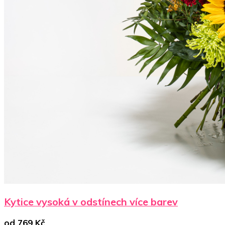
Kytice vysoká v odstínech více barev
od
769
Kč