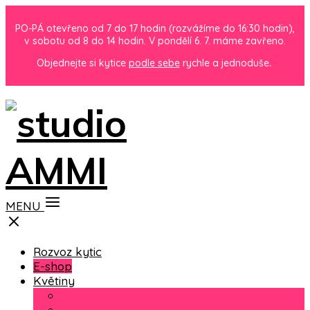
PO-PÁ otevřeno od 7 do 17 hodin (rozvážíme do 16:30 hodin),
v sobotu od 8 do 14 hodin. V pondělí 6. 7. máme zavřeno.
Objednejte si kytice
podle sebe
rychle a jednoduše
.
MENU
Rozvoz kytic
E-shop
Květiny
Kytice a květiny
Pokojové rostliny