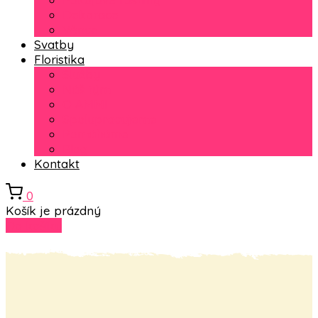
Dekorace
Věnce
Svatby
Floristika
Služby
Náš tým
O AMMI
Spolupracujeme
Pomáháme
Blog
Kontakt
0
Košík je prázdný
Do košíku