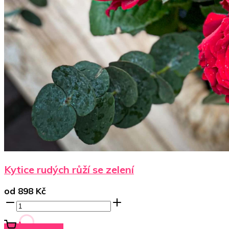
Kytice rudých růží se zelení
od
898
Kč
Koupit