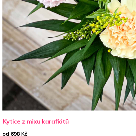
Kytice z mixu karafiátů
od
698
Kč