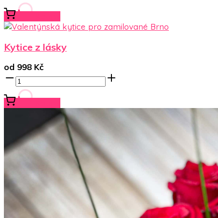
Koupit
Kytice z lásky
od
998
Kč
Koupit