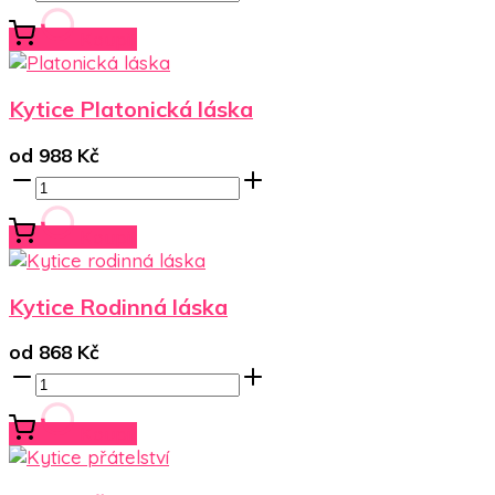
Koupit
Kytice Platonická láska
od
988
Kč
Koupit
Kytice Rodinná láska
od
868
Kč
Koupit