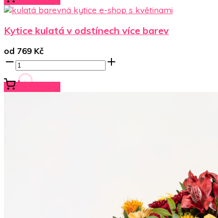
Kytice kulatá v odstínech více barev
od
769
Kč
Koupit