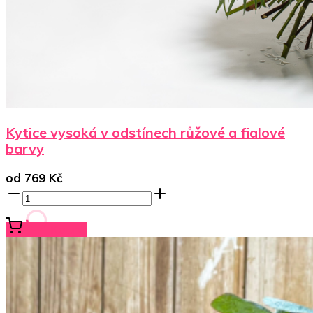
Kytice vysoká v odstínech růžové a fialové
barvy
od
769
Kč
Koupit