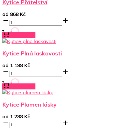
Kytice Přátelství
od
868
Kč
Koupit
Kytice Plná laskavosti
od
1 188
Kč
Koupit
Kytice Plamen lásky
od
1 288
Kč