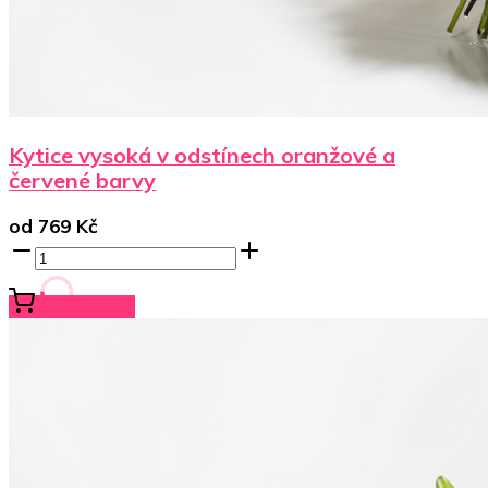
Kytice vysoká v odstínech oranžové a
červené barvy
od
769
Kč
Koupit