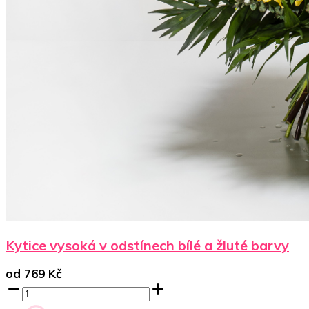
Kytice vysoká v odstínech bílé a žluté barvy
od
769
Kč