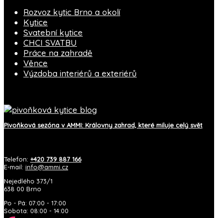
Rozvoz kytic Brno a okolí
Kytice
Svatební kytice
CHCI SVATBU
Práce na zahradě
Věnce
Výzdoba interiérů a exteriérů
Blog AMMI
Pivoňková sezóna v AMMI: Královny zahrad, které miluje celý svět
Kontakt
Telefon:
+420 739 887 166
E-mail:
info@ammi.cz
Nejedlého 373/1
638 00 Brno
Po - Pá: 07:00 - 17:00
Sobota: 08:00 - 14:00