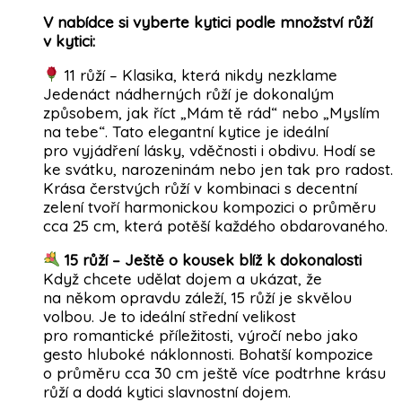
V nabídce si
vyberte kytici podle množství růží
v kytici:
11 růží – Klasika, která nikdy nezklame
Jedenáct nádherných růží je dokonalým
způsobem, jak říct „Mám tě rád“ nebo „Myslím
na tebe“. Tato elegantní kytice je ideální
pro vyjádření lásky, vděčnosti i obdivu. Hodí se
ke svátku, narozeninám nebo jen tak pro radost.
Krása čerstvých růží v kombinaci s decentní
zelení tvoří harmonickou kompozici o průměru
cca 25 cm, která potěší každého obdarovaného.
15 růží – Ještě o kousek blíž k dokonalosti
Když chcete udělat dojem a ukázat, že
na někom opravdu záleží, 15 růží je skvělou
volbou. Je to ideální střední velikost
pro romantické příležitosti, výročí nebo jako
gesto hluboké náklonnosti. Bohatší kompozice
o průměru cca 30 cm ještě více podtrhne krásu
růží a dodá kytici slavnostní dojem.