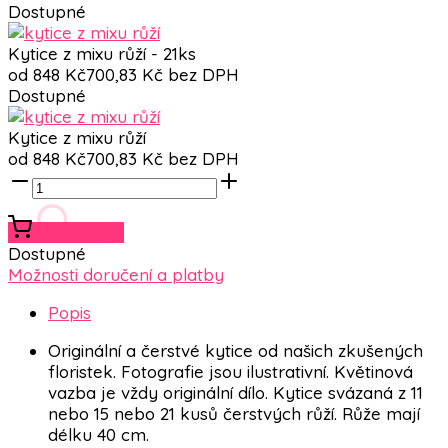
Dostupné
Kytice z mixu růží - 21ks
od
848
Kč
700,83
Kč bez DPH
Dostupné
Kytice z mixu růží
od
848
Kč
700,83
Kč bez DPH
Koupit
Dostupné
Možnosti doručení a platby
Popis
Originální a čerstvé kytice od našich zkušených
floristek. Fotografie jsou ilustrativní. Květinová
vazba je vždy originální dílo. Kytice svázaná z 11
nebo 15 nebo 21 kusů čerstvých růží. Růže mají
délku 40 cm.