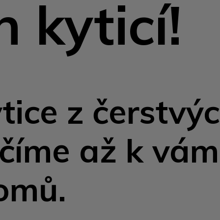
 kyticí!
ice z čerstvý
učíme až k vám
omů.