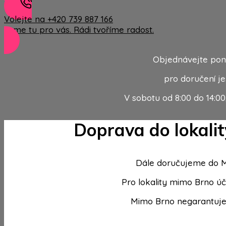
Volejte na +420 739 887 166
Jsme tu pro vás. Rádi tvoříme radost.
Objednávejte pond
pro doručení je
V sobotu od 8:00 do 14:00
Doprava do lokali
Dále doručujeme do Mo
Pro lokality mimo Brno úč
Mimo Brno negarantujem