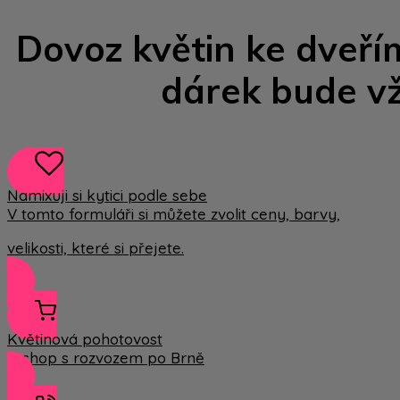
Dovoz květin ke dveřím
dárek bude vž
Namixuji si kytici podle sebe
V tomto formuláři si můžete zvolit ceny, barvy,
velikosti, které si přejete.
Květinová pohotovost
E-shop s rozvozem po Brně