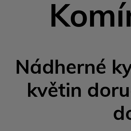
Komín
Nádherné kyt
květin dor
d