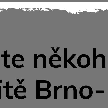
te něko
itě Brno-