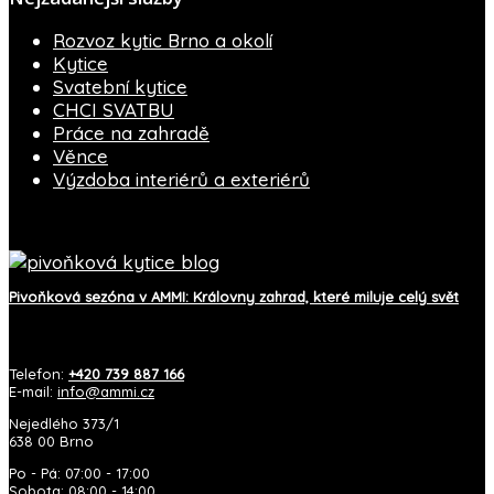
Rozvoz kytic Brno a okolí
Kytice
Svatební kytice
CHCI SVATBU
Práce na zahradě
Věnce
Výzdoba interiérů a exteriérů
Blog AMMI
Pivoňková sezóna v AMMI: Královny zahrad, které miluje celý svět
Kontakt
Telefon:
+420 739 887 166
E-mail:
info@ammi.cz
Nejedlého 373/1
638 00 Brno
Po - Pá: 07:00 - 17:00
Sobota: 08:00 - 14:00