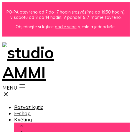
PO-PÁ otevřeno od 7 do 17 hodin (rozvážíme do 16:30 hodin),
v sobotu od 8 do 14 hodin. V pondělí 6. 7. máme zavřeno.
Objednejte si kytice
podle sebe
rychle a jednoduše
.
MENU
Rozvoz kytic
E-shop
Květiny
Kytice a květiny
Pokojové rostliny