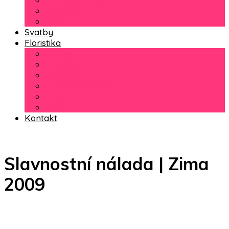
Dekorace
Věnce
Svatby
Floristika
Služby
Náš tým
O AMMI
Spolupracujeme
Pomáháme
Blog
Kontakt
Slavnostní nálada | Zima
2009