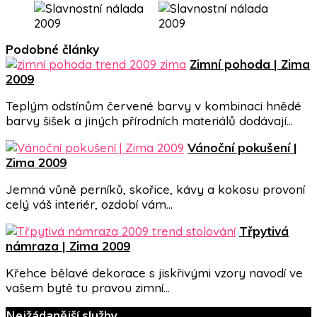
Podobné články
Zimní pohoda | Zima
2009
Teplým odstínům červené barvy v kombinaci hnědé
barvy šišek a jiných přírodních materiálů dodávají…
Vánoční pokušení |
Zima 2009
Jemná vůně perníků, skořice, kávy a kokosu provoní
celý váš interiér, ozdobí vám…
Třpytivá
námraza | Zima 2009
Křehce bělavé dekorace s jiskřivými vzory navodí ve
vašem bytě tu pravou zimní…
Nejžádanější služby