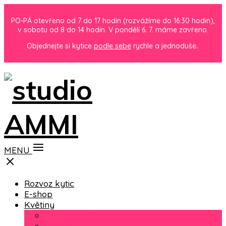
PO-PÁ otevřeno od 7 do 17 hodin (rozvážíme do 16:30 hodin),
v sobotu od 8 do 14 hodin. V pondělí 6. 7. máme zavřeno.
Objednejte si kytice
podle sebe
rychle a jednoduše
.
MENU
Rozvoz kytic
E-shop
Květiny
Kytice a květiny
Pokojové rostliny