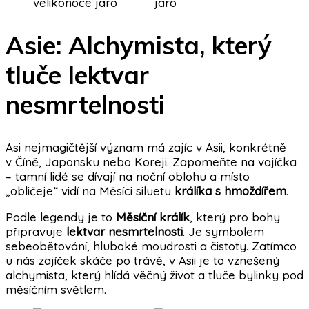
Asie: Alchymista, který
tluče lektvar
nesmrtelnosti
Asi nejmagičtější význam má zajíc v Asii, konkrétně
v Číně, Japonsku nebo Koreji. Zapomeňte na vajíčka
– tamní lidé se dívají na noční oblohu a místo
„obličeje“ vidí na Měsíci siluetu
králíka s hmoždířem
.
Podle legendy je to
Měsíční králík
, který pro bohy
připravuje
lektvar nesmrtelnosti
. Je symbolem
sebeobětování, hluboké moudrosti a čistoty. Zatímco
u nás zajíček skáče po trávě, v Asii je to vznešený
alchymista, který hlídá věčný život a tluče bylinky pod
měsíčním světlem.