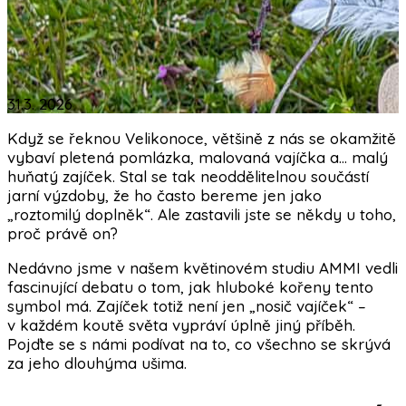
31.3. 2026
Když se řeknou Velikonoce, většině z nás se okamžitě
vybaví pletená pomlázka, malovaná vajíčka a… malý
huňatý zajíček. Stal se tak neoddělitelnou součástí
jarní výzdoby, že ho často bereme jen jako
„roztomilý doplněk“. Ale zastavili jste se někdy u toho,
proč právě on?
Nedávno jsme v našem květinovém studiu AMMI vedli
fascinující debatu o tom, jak hluboké kořeny tento
symbol má. Zajíček totiž není jen „nosič vajíček“ –
v každém koutě světa vypráví úplně jiný příběh.
Pojďte se s námi podívat na to, co všechno se skrývá
za jeho dlouhýma ušima.