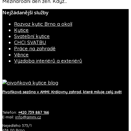
Mezinárodní den žen. Když…
Nejžádanější služby
Rozvoz kytic Brno a okolí
Kytice
Svatební kytice
CHCI SVATBU
Práce na zahradě
Věnce
Výzdoba interiérů a exteriérů
Blog AMMI
Pivoňková sezóna v AMMI: Královny zahrad, které miluje celý svět
Kontakt
Telefon:
+420 739 887 166
E-mail:
info@ammi.cz
Nejedlého 373/1
638 00 Brno