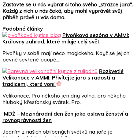
Zastavte se u nás vybrat si toho svého „strážce jara“.
Každý z nich u nás čeká, aby mohl vyprávět svůj
příběh právě u vás doma.
Podobné články
Pivoňková sezóna v AMMI:
Královny zahrad, které miluje celý svět
Pivoňky v sobě mají něco magického. Když se jejich
pevně sevřené poupě…
Rozkvetlé
Velikonoce v AMMI: Přivítejte jaro s radostí a
tradicemi, které voní
Velikonoce. Pro někoho jen dny volna, pro někoho
hluboký křesťanský svátek. Pro…
MDŽ – Mezinárodní den žen jako oslava ženství a
rovnoprávnosti žen
Jedním z našich oblíbených svátků na jaře je