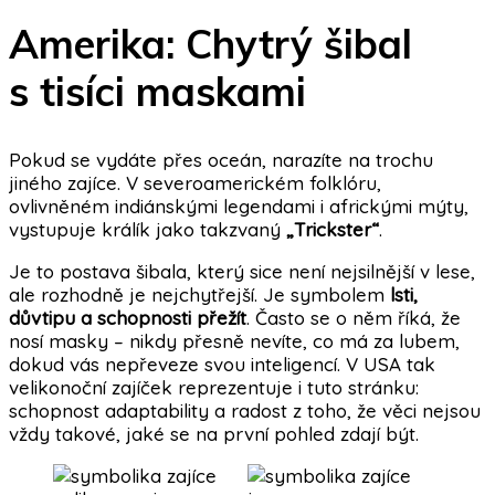
Amerika: Chytrý šibal
s tisíci maskami
Pokud se vydáte přes oceán, narazíte na trochu
jiného zajíce. V severoamerickém folklóru,
ovlivněném indiánskými legendami i africkými mýty,
vystupuje králík jako takzvaný
„Trickster“
.
Je to postava šibala, který sice není nejsilnější v lese,
ale rozhodně je nejchytřejší. Je symbolem
lsti,
důvtipu a schopnosti přežít
. Často se o něm říká, že
nosí masky – nikdy přesně nevíte, co má za lubem,
dokud vás nepřeveze svou inteligencí. V USA tak
velikonoční zajíček reprezentuje i tuto stránku:
schopnost adaptability a radost z toho, že věci nejsou
vždy takové, jaké se na první pohled zdají být.