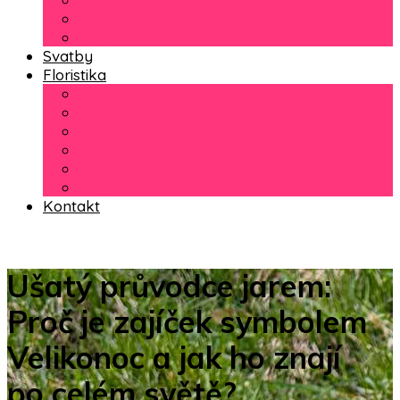
Dekorace
Věnce
Svatby
Floristika
Služby
Náš tým
O AMMI
Spolupracujeme
Pomáháme
Blog
Kontakt
Ušatý průvodce jarem:
Proč je zajíček symbolem
Velikonoc a jak ho znají
po celém světě?