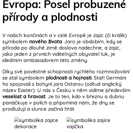
Evropa: Posel probuzené
přírody a plodnosti
V našich končinách a v celé Evropě je zajíc (či králík)
symbolem
nového života
. Jaro je obdobím, kdy se
příroda po dlouhé zimě doslova nadechne, a zajíc,
jako jeden z prvních viditelných obyvatel luk, je
ideálním ambasadorem této změny.
Díky své pověstné schopnosti rychlého rozmnožování
se stal symbolem
plodnosti a hojnosti
. Staří Germáni
ho spojovali s bohyní jara Ostarou (odtud anglický
název Easter). U nás v Česku v něm vidíme především
veselost a hravost
. Je to ten, kdo v březnu a dubnu
panáčkuje v polích a připomíná nám, že dny se
prodlužují a slunce začíná hřát.